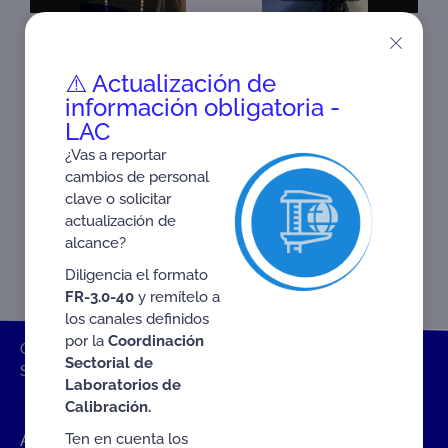
BLEMOS
•TUALIDAD! #CRC
⚠️ Actualización de
información obligatoria -
LAC
¿Vas a reportar
cambios de personal
clave o solicitar
actualización de
alcance?
Diligencia el formato
FR-3.0-40
y remítelo a
los canales definidos
por la
Coordinación
ONAC
Inicio ONAC
Videos y Multimedia
SIPSO
Sectorial de
Section 1: Information of the applying CAB
Laboratorios de
Calibración.
Ten en cuenta los
Accesos rápidos