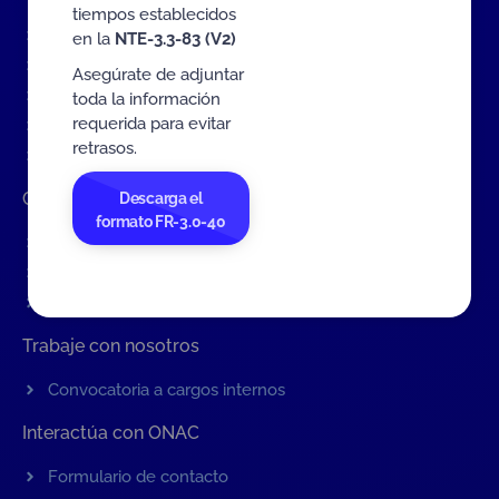
tiempos establecidos
Eventos
en la
NTE-3.3-83 (V2)
Tarifas MIT
Asegúrate de adjuntar
Servicios de ONAC
toda la información
requerida para evitar
Acredítate con ONAC
retrasos.
Documentos
Contratación de Bienes y Servicios
Descarga el
formato FR-3.0-40
Contratación de bienes y servicios
Procesos en curso
Contratos vigentes
Trabaje con nosotros
Convocatoria a cargos internos
Interactúa con ONAC
Formulario de contacto