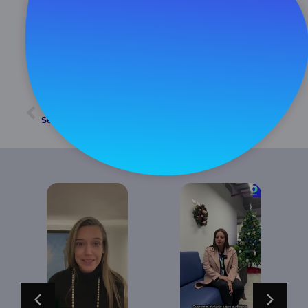
febrero 25, 2025
11:28 am
ATRÁS
SIGUIENTE
Section 2: Requested accreditation scope
INTRO 5 tips (Lanzamiento video tutoriales)
INTRO 5 tips
Section 1:
(Lanzamiento
Information of 
video tutoriales)
applying CA