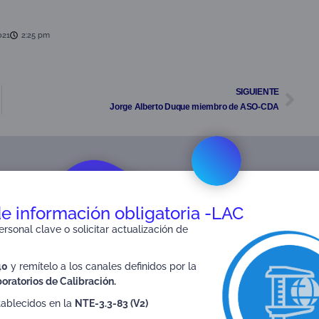
021
2:25 pm
SIGUIENTE
ARTE»
Jorge Alberto Duque miembro de ASO-CDA
de información obligatoria -LAC
rsonal clave o solicitar actualización de
40
y remítelo a los canales definidos por la
utsourced
Section 7: Organizational
Se
oratorios de Calibración.
ties
structure
tablecidos en la
NTE-3.3-83 (V2)