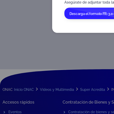
Asegúrate de adjuntar toda la
Descarga el formato FR-3.0
ONAC
Inicio ONAC
Videos y Multimedia
Super Acredita
I
Accesos rápidos
Contratación de Bienes y S
Eventos
Contratación de bienes y se