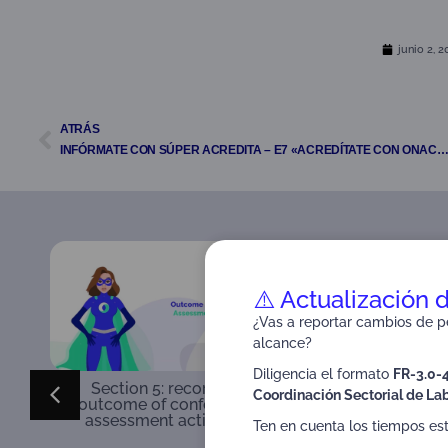
junio 2, 2
ATRÁS
INFÓRMATE CON SÚPER ACREDITA – E7 «ACREDÍTATE CON ONAC II P
⚠️ Actualización 
¿Vas a reportar cambios de pe
alcance?
Diligencia el formato
FR-3.0-
Section 5: records –
Section 6: O
Coordinación Sectorial de Lab
outcome of conformity
activi
assessment activities
Ten en cuenta los tiempos es