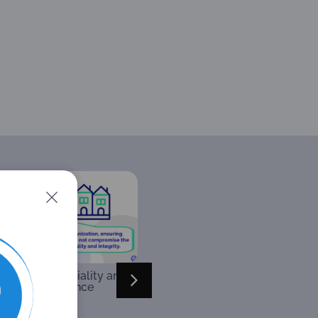
ction 8: Impartiality and
Section 9: Management
Independence
SystemSection