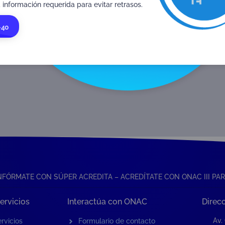
 información requerida para evitar retrasos.
-40
NFÓRMATE CON SÚPER ACREDITA – ACREDÍTATE CON ONAC III PAR
ervicios
Interactúa con ONAC
Direc
Av.
rvicios
Formulario de contacto