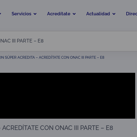
Servicios
Acredítate
Actualidad
Dire
C III PARTE – E8
N SÚPER ACREDITA – ACREDÍTATE CON ONAC III PARTE – E8
ACREDÍTATE CON ONAC III PARTE – E8