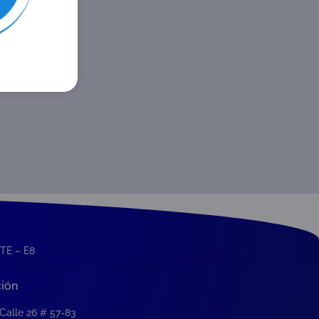
TE – E8
ción
 Calle 26 # 57-83