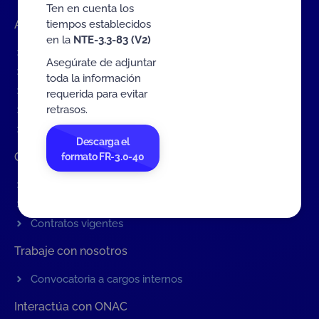
Ten en cuenta los
tiempos establecidos
Accesos rápidos
en la
NTE-3.3-83 (V2)
Eventos
Asegúrate de adjuntar
Tarifas MIT
toda la información
Servicios de ONAC
requerida para evitar
retrasos.
Acredítate con ONAC
Documentos
Descarga el
Contratación de Bienes y Servicios
formato FR-3.0-40
Contratación de bienes y servicios
Procesos en curso
Contratos vigentes
Trabaje con nosotros
Convocatoria a cargos internos
Interactúa con ONAC