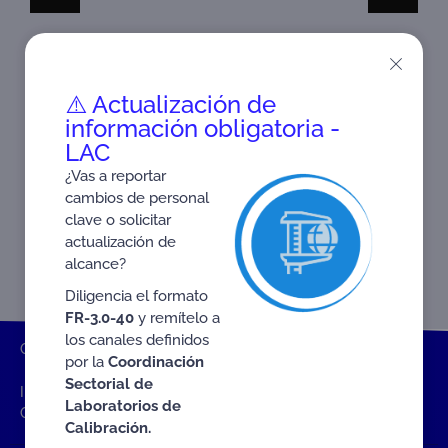
D! #CRC
⚠️ Actualización de
información obligatoria -
LAC
¿Vas a reportar
cambios de personal
clave o solicitar
actualización de
alcance?
Diligencia el formato
FR-3.0-40
y remítelo a
los canales definidos
ONAC
Inicio ONAC
Videos y Multimedia
Super Acredita
por la
Coordinación
Sectorial de
INFÓRMATE CON SÚPER ACREDITA – E6 «ACREDÍTATE CON
Laboratorios de
ONAC I PARTE»
Calibración.