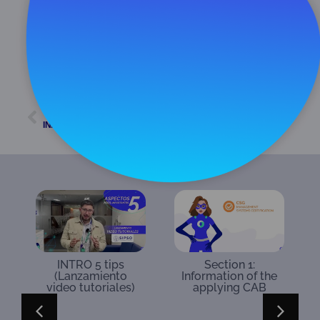
junio 2, 2021
1:49 pm
ATRÁS
SIGUIENTE
INFÓRMATE CON SÚPER ACREDITA – E4 «SERVICIOS DE ACREDITACIÓN ONAC – II PARTE»
INFÓRMATE CON SÚPER ACREDITA – E7 «ACREDÍTATE CON ONAC II PARTE»
INTRO 5 tips
Section 1:
(Lanzamiento
Information of the
video tutoriales)
applying CAB