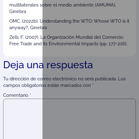
multilaterales sobre el medio ambiente (AMUMA).
Ginebra
OMC. (2022b). Understanding the WTO: Whose WTO is it
anyway?, Ginebra
Zelli, F. (2007). La Organización Mundial del Comercio:
Free Trade and its Environmental Impacts (pp. 177-216).
Deja una respuesta
Tu dirección de correo electrónico no será publicada.
Los
campos obligatorios están marcados con
*
Comentario
*