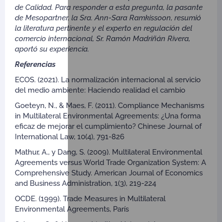
de Calidad. Para responder a esta pregunta, la pasante
de Mesopartner, la Sra. Ann-Sara Ramkissoon, resumió
la literatura pertinente y el experto en regulación del
comercio internacional, Sr. Ramón Madriñán Rivera,
aportó su experiencia.
Referencias
ECOS. (2021). La normalización internacional al servicio
del medio ambiente: Haciendo realidad el cambio
Goeteyn, N., & Maes, F. (2011). Compliance Mechanisms
in Multilateral Environmental Agreements: ¿Una forma
eficaz de mejorar el cumplimiento? Chinese Journal of
International Law, 10(4), 791-826
Mathur, A., y Dang, S. (2009). Multilateral Environmental
Agreements versus World Trade Organization System: A
Comprehensive Study. American Journal of Economics
and Business Administration, 1(3), 219-224
OCDE. (1999). Trade Measures in Multilateral
Environmental Agreements, París