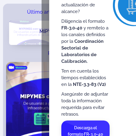
actualización de
alcance?
Último artículo en el Blog de Ulrich:
Diligencia el formato
FR-3.0-40
y remítelo a
MIPYMES con voz propia
los canales definidos
por la
Coordinación
Sectorial de
Próximo Webinar:
Laboratorios de
Calibración.
Ten en cuenta los
tiempos establecidos
en la
NTE-3.3-83 (V2)
Asegúrate de adjuntar
toda la información
requerida para evitar
retrasos.
Descarga el
formato FR-3.0-40