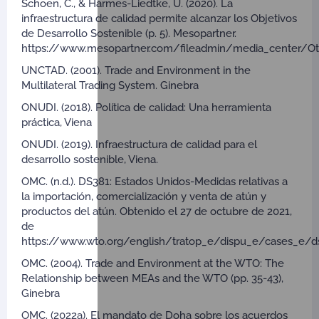
Schoen, C., & Harmes-Liedtke, U. (2020). La
infraestructura de calidad permite alcanzar los Objetivos
de Desarrollo Sostenible (p. 5). Mesopartner.
https://www.mesopartner.com/fileadmin/media_center/Ot
UNCTAD. (2001). Trade and Environment in the
Multilateral Trading System. Ginebra
ONUDI. (2018). Política de calidad: Una herramienta
práctica, Viena
ONUDI. (2019). Infraestructura de calidad para el
desarrollo sostenible, Viena.
OMC. (n.d.). DS381: Estados Unidos-Medidas relativas a
la importación, comercialización y venta de atún y
productos del atún. Obtenido el 27 de octubre de 2021,
de
https://www.wto.org/english/tratop_e/dispu_e/cases_e/d
OMC. (2004). Trade and Environment at the WTO: The
Relationship between MEAs and the WTO (pp. 35-43),
Ginebra
OMC. (2022a). El mandato de Doha sobre los acuerdos