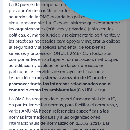
La IC puede desempeñar un papel esencial en la
prevención de conflictos entre los AMUMA y los
acuerdos de la OMC cuando los países los aplican
simultáneamente. La IC es «el sistema que comprende
las organizaciones (públicas y privadas) junto con las
políticas, el marco jurídico y reglamentario pertinente, y
las prácticas necesarias para apoyar y mejorar la calidad,
la seguridad y la solidez ambiental de los bienes,
servicios y procesos» (ONUDI, 2018). Con todos sus
componentes en su lugar – normalización, metrología,
acreditación y evaluación de la conformidad, en
particular los servicios de ensayo, certificación e
inspección –
un sistema avanzado de IC puede
promover tanto los intereses relacionados con el
comercio como los ambientales
(ONUDI, 2019).
La OMC ha reconocido el papel fundamental de la IC,
en particular de las normas, para facilitar el comercio, y
varios AMUMA hacen referencias específicas a las
normas internacionales y a las organizaciones
internacionales de normalización (ECOS, 2021). Las
normas internacionales están diseñadas para ser