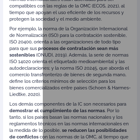
compatibles con las reglas de la OMC (ECOS, 2021), al
tiempo que apoyan el uso eficiente de los recursos y
protegen la sociedad y el medio ambiente.
Por ejemplo, la norma de la Organización Internacional
de Normalización (ISO) para la contratación sostenible,
ISO 20400, orienta a las organizaciones de todo tipo
para que sus
procesos de contratación sean más
sostenibles
(ONUDI, 2019). Además, la serie de normas
ISO 14020 orienta el etiquetado medioambiental y las
autodeclaraciones; y la norma ISO 20245, que aborda el
comercio transfronterizo de bienes de segunda mano,
define los criterios mínimos de selección para los
bienes comercializados entre países (Schoen & Harmes-
Liedtke, 2020).
Los demás componentes de la IC son necesarios para
demostrar el cumplimiento de las normas
. Por lo
tanto, si los países basan las normas nacionales y los
reglamentos técnicos en las normas internacionales en
la medida de lo posible,
se reducen las posibilidades
de conflictos
con las normas de la OMC, al tiempo que