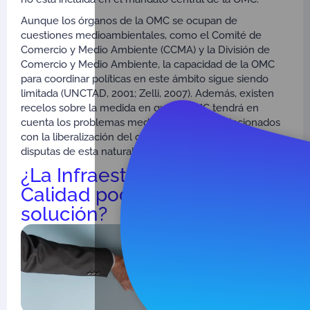
Aunque los órganos de la OMC se ocupan de
cuestiones medioambientales, como el Comité de
Comercio y Medio Ambiente (CCMA) y la División de
Comercio y Medio Ambiente, la capacidad de la OMC
para coordinar políticas en este ámbito sigue siendo
limitada (UNCTAD, 2001; Zelli, 2007). Además, existen
recelos sobre la medida en que la OMC tendrá en
cuenta los problemas medioambientales relacionados
con la liberalización del comercio a la hora de resolver
disputas de esta naturaleza (Zelli, 2007).
¿La Infraestructura de la
Calidad podría ser la
solución?