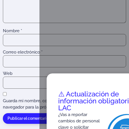
Nombre
*
Correo electrónico
*
Web
⚠️ Actualización de
información obligatori
Guarda mi nombre, correo electrónico y web en este
LAC
navegador para la próxima vez que comente.
¿Vas a reportar
cambios de personal
clave o solicitar