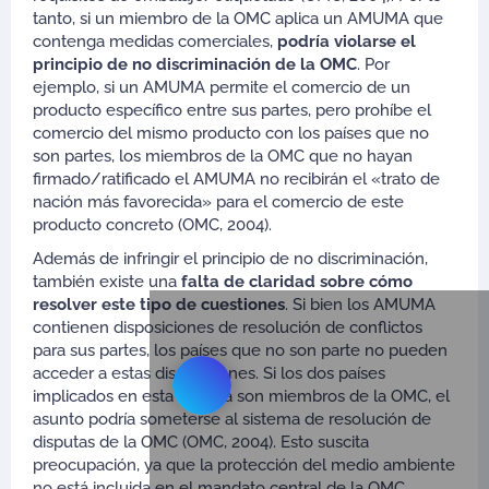
tanto, si un miembro de la OMC aplica un AMUMA que
contenga medidas comerciales,
podría violarse el
principio de no discriminación de la OMC
. Por
ejemplo, si un AMUMA permite el comercio de un
producto específico entre sus partes, pero prohíbe el
comercio del mismo producto con los países que no
son partes, los miembros de la OMC que no hayan
firmado/ratificado el AMUMA no recibirán el «trato de
nación más favorecida» para el comercio de este
producto concreto (OMC, 2004).
Además de infringir el principio de no discriminación,
también existe una
falta de claridad sobre cómo
resolver este tipo de cuestiones
. Si bien los AMUMA
contienen disposiciones de resolución de conflictos
para sus partes, los países que no son parte no pueden
acceder a estas disposiciones. Si los dos países
implicados en esta disputa son miembros de la OMC, el
asunto podría someterse al sistema de resolución de
disputas de la OMC (OMC, 2004). Esto suscita
preocupación, ya que la protección del medio ambiente
no está incluida en el mandato central de la OMC.