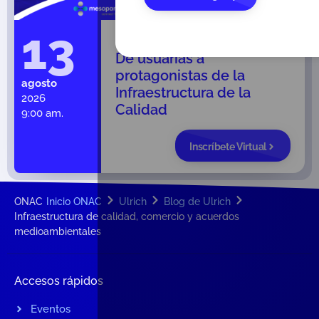
13
MYPIMES con voz propia |
De usuarias a
protagonistas de la
agosto
Infraestructura de la
2026
Calidad
9:00 am.
Inscríbete Virtual
ONAC
Inicio ONAC
Ulrich
Blog de Ulrich
Infraestructura de calidad, comercio y acuerdos
medioambientales
Accesos rápidos
Eventos