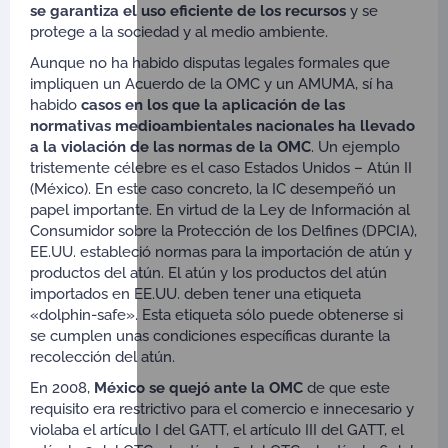
se garantiza el uso eficiente de los recursos
y se
protege a la sociedad y al medio ambiente.
Aunque no ha habido disputas legales formales que
impliquen un Acuerdo de la OMC y un AMUMA, sí ha
habido
casos en los que la aplicación de las
normativas medioambientales nacionales ha llevado
a la violación de las normas de la OMC
. Un ejemplo
tristemente célebre es el caso Estados Unidos – Atún II
(México). En este caso concreto, la IC desempeñó un
papel importante. En virtud de la Ley de Información al
Consumidor sobre la Protección de los Delfines (DPCIA),
EE.UU. estableció normas para la importación de atún y
productos del atún. El atún y los productos del atún
importados en EE.UU. deben tener una etiqueta
«dolphin-safe». Esta etiqueta sólo puede obtenerse si
se cumplen unas condiciones específicas durante la
recolección del atún.
En 2008,
México se quejó ante la OMC
de que este
requisito era restrictivo para el comercio e innecesario y
violaba el artículo I del GATT, el artículo III del GATT, el