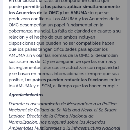
En conclusión, la IC es un componente crítico que
puede
permitir a los países aplicar simultáneamente
los Acuerdos de la OMC y los AMUMA
sin que se
produzcan conflictos. Los AMUMA y los Acuerdos de la
OMC desempeñan un papel fundamental en la
gobernanza mundial. La falta de claridad en cuanto a su
relación y el hecho de que ambos incluyan
disposiciones que pueden no ser compatibles hacen
que los países tengan dificultades para aplicar los
AMUMA sin violar las normas de la OMC. Si desarrollan
sus sistemas de IC y se aseguran de que las normas y
los reglamentos técnicos se actualizan con regularidad
y se basan en normas internacionales siempre que sea
posible,
los países pueden reducir las fricciones
entre
los AMUMA y el SCM, al tiempo que los hacen cumplir.
Agradecimientos
Durante el asesoramiento de Mesopartner a la Política
Nacional de Calidad de St. Kitts and Nevis, el Sr. Stuart
Laplace, Director de la Oficina Nacional de
Normalización, nos preguntó sobre los Acuerdos
Ambientales Multilaterales a la Infraestructura Nacional