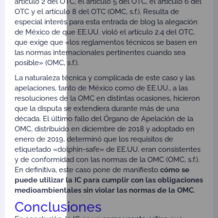
artículo 2 del OTC, el artículo 5 del OTC, el artículo 6 del
OTC y el artículo 8 del OTC (OMC, s.f.). Resulta de
especial interés para esta entrada de blog la alegación
de México de que EE.UU. violó el artículo 2.4 del OTC,
que exige que «los reglamentos técnicos se basen en
las normas internacionales pertinentes cuando sea
posible» (OMC, s.f.).
La naturaleza técnica y complicada de este caso y las
apelaciones, tanto de México como de EE.UU., a las
resoluciones de la OMC en distintas ocasiones, hicieron
que la disputa se extendiera durante más de una
década. El último fallo del Órgano de Apelación de la
OMC, distribuido en diciembre de 2018 y adoptado en
enero de 2019, determinó que los requisitos de
etiquetado «dolphin-safe» de EE.UU. eran consistentes
y de conformidad con las normas de la OMC (OMC, s.f.).
En definitiva, este caso pone de manifiesto
cómo se
puede utilizar la IC para cumplir con las obligaciones
medioambientales sin violar las normas de la OMC
.
Conclusiones